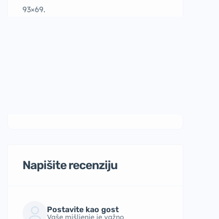
93×69.
Napišite recenziju
Postavite kao gost
Vaše mišljenje je važno