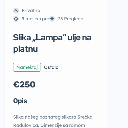
Privatno
9 meseci pre
78 Pregleda
Slika „Lampa“ ulje na
platnu
Nameštaj
Ostalo
€250
Opis
Slika našeg poznatog slikara Srećka
Radulovića. Dimenzije sa ramom