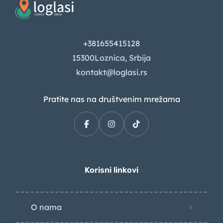
+381655415128
15300Loznica, Srbija
kontakt@loglasi.rs
Pratite nas na društvenim mrežama
Korisni linkovi
O nama