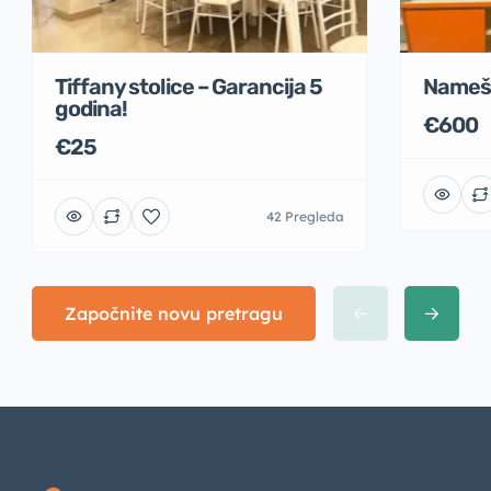
Namešt
Tiffany stolice – Garancija 5
godina!
€600
€25
42 Pregleda
Započnite novu pretragu