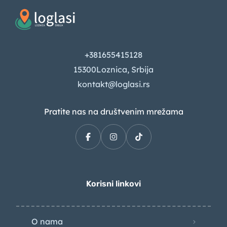
+381655415128
15300Loznica, Srbija
kontakt@loglasi.rs
Pratite nas na društvenim mrežama
Korisni linkovi
O nama