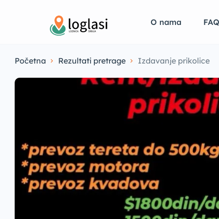
O nama
FA
Početna
Rezultati pretrage
Izdavanje prikolice