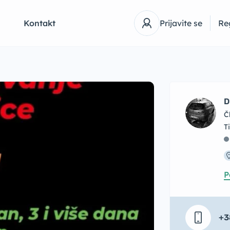
Q
Kontakt
Prijavite se
Reg
D
Č
P
+3