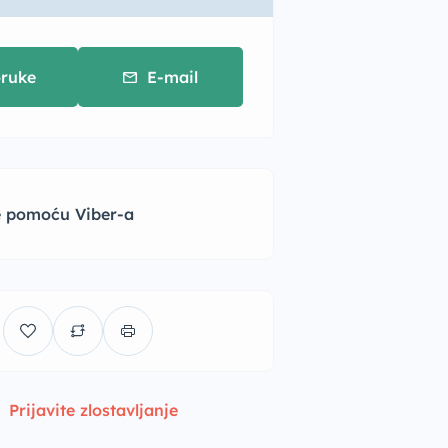
ruke
E-mail
te pomoću Viber-a
Prijavite zlostavljanje