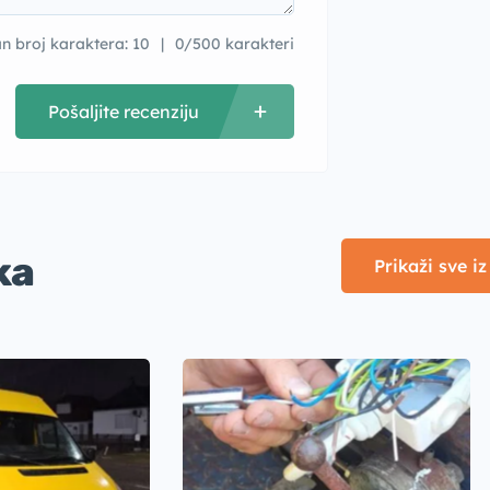
n broj karaktera: 10
0/500 karakteri
Pošaljite recenziju
ka
Prikaži sve i