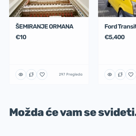
ŠEMIRANJE ORMANA
Ford Transit
€10
€5,400
297 Pregleda
Možda će vam se svideti.