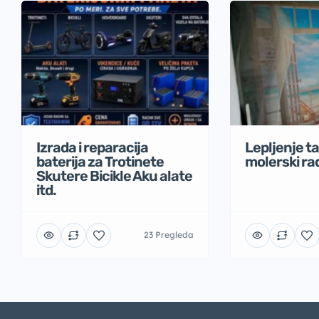
Izrada i reparacija
Lepljenje t
baterija za Trotinete
molerski ra
Skutere Bicikle Aku alate
itd.
23 Pregleda