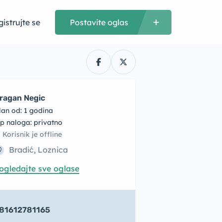
istrujte se
Postavite oglas
ragan Negic
lan od: 1 godina
tip naloga: privatno
Korisnik je offline
Bradić, Loznica
ogledajte sve oglase
81612781165