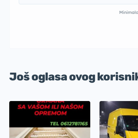
Minimala
Još oglasa ovog korisni