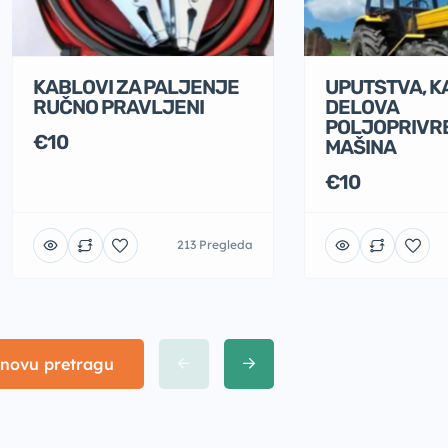
KABLOVI ZA PALJENJE
UPUTSTVA, K
RUČNO PRAVLJENI
DELOVA
POLJOPRIVR
€10
MAŠINA
€10
213 Pregleda
 novu pretragu