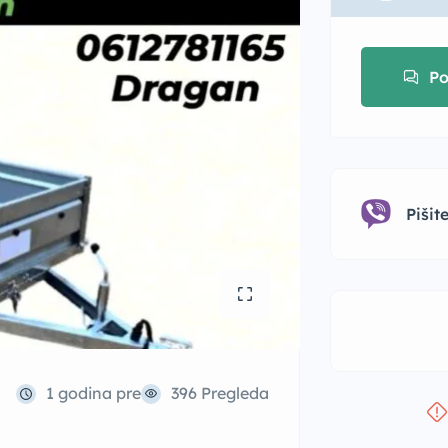
Po
Piši
1 godina pre
396 Pregleda