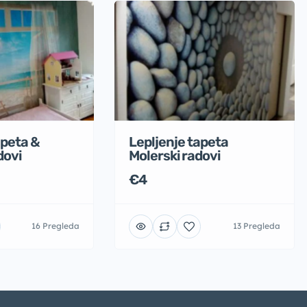
apeta &
Lepljenje tapeta
dovi
Molerski radovi
€4
16 Pregleda
13 Pregleda