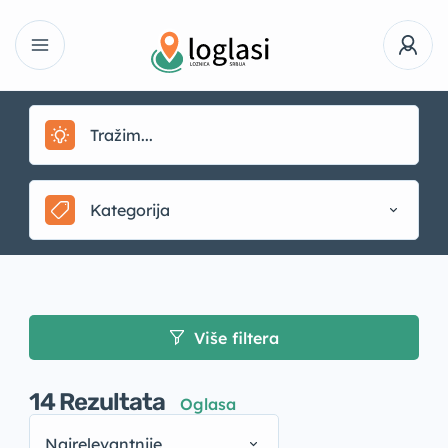
Kategorija
Više filtera
14
Rezultata
Oglasa
Najrelevantnije