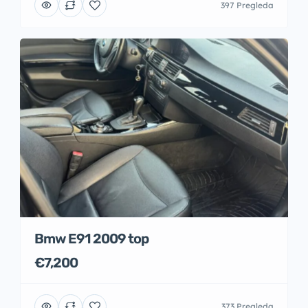
397 Pregleda
Bmw E91 2009 top
€7,200
373 Pregleda