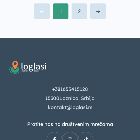
1
2
+381655415128
15300Loznica, Srbija
kontakt@loglasi.rs
Pratite nas na društvenim mrežama