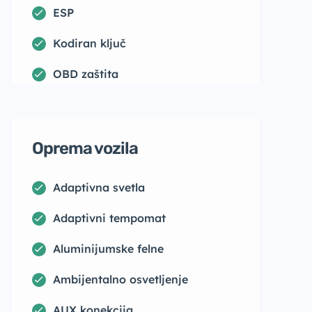
ESP
Kodiran ključ
OBD zaštita
Oprema vozila
Adaptivna svetla
Adaptivni tempomat
Aluminijumske felne
Ambijentalno osvetljenje
AUX konekcija