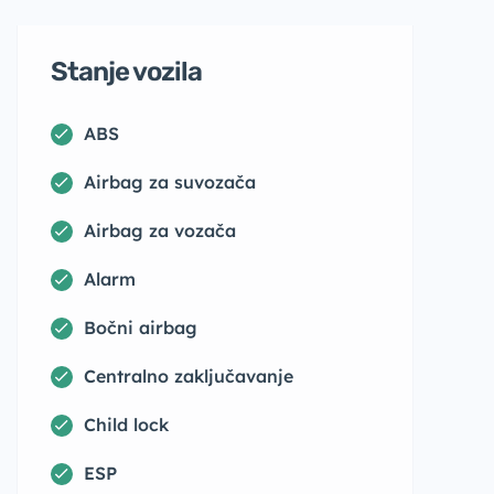
Stanje vozila
ABS
Airbag za suvozača
Airbag za vozača
Alarm
Bočni airbag
Centralno zaključavanje
Child lock
ESP