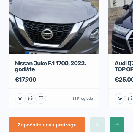
Nissan Juke F.1 1700, 2022.
Audi Q
godište
TOP O
€17,900
€25,0
12 Pregleda
Započnite novu pretragu