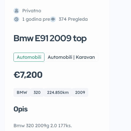
Privatno
1 godina pre
374 Pregleda
Bmw E91 2009 top
Automobili
Automobili | Karavan
€7,200
BMW
320
224.850km
2009
Opis
Bmw 320 2009g 2.0 177ks.