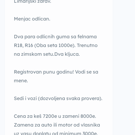
Limarijski zdrav.
Menjac odlican.
Dva para odlicnih guma sa felnama
R18, R16 (Oba seta 1000e). Trenutno
na zimskom setu.Dva kljuca.
Registrovan punu godinu! Vodi se sa
mene.
Sedi i vozi (dozvoljena svaka provera).
Cena za keš 7200e u zameni 8000e.
Zamena za auto ili motor od vlasnika
uz vasu doplatu od minimum 3000e.