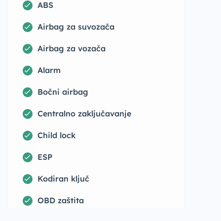
ABS
Airbag za suvozača
Airbag za vozača
Alarm
Bočni airbag
Centralno zaključavanje
Child lock
ESP
Kodiran ključ
OBD zaštita