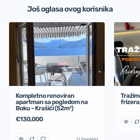
Još oglasa ovog korisnika
Tražimo
Kompletno renoviran
frizera
apartman sa pogledom na
Boku – Krašići (52m²)
€130,000
12 Pregleda