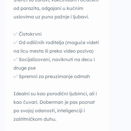
od parazita, odgajani u kućnim
uslovima uz puno pažnje i ljubavi.
✅ Čistokrvni
✅ Od odličnih roditelja (moguće videti
na licu mesta ili preko video poziva)
✅ Socijalizovani, naviknuti na decu i
druge pse
✅ Spremni za preuzimanje odmah
Idealni su kao porodični ljubimci, ali i
kao čuvari. Doberman je pas poznat
po svojoj odanosti, inteligenciji i
zaštitničkom duhu.