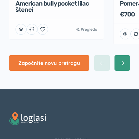
American bully pocket lilac
Pomer
štenci
€700
41 Pregleda
Započnite novu pretragu