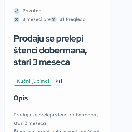
Privatno
8 meseci pre
81 Pregleda
Prodaju se prelepi
štenci dobermana,
stari 3 meseca
Kućni ljubimci
Psi
Opis
Prodaju se prelepi štenci dobermana,
stari 3 meseca
Štenci su zdravi, vakcinisani i očišćeni