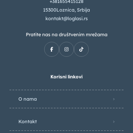
+381655415128
15300Loznica, Srbija
kontakt@loglasi.rs
Pratite nas na društvenim mrežama
Korisni linkovi
O nama
Kontakt