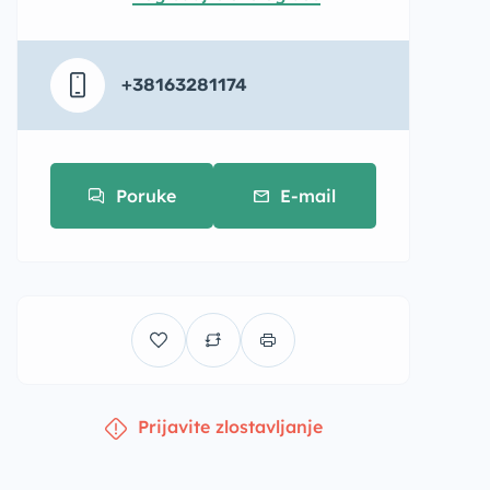
+38163281174
Poruke
E-mail
Prijavite zlostavljanje