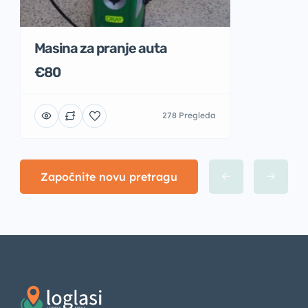
Masina za pranje auta
€80
278 Pregleda
Započnite novu pretragu