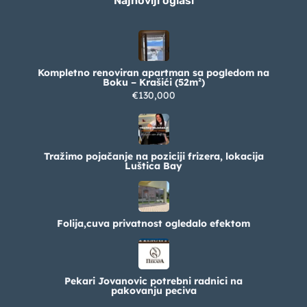
Najnoviji oglasi
Kompletno renoviran apartman sa pogledom na
Boku – Krašići (52m²)
€130,000
Tražimo pojačanje na poziciji frizera, lokacija
Luštica Bay
Folija,cuva privatnost ogledalo efektom
Pekari Jovanovic potrebni radnici na
pakovanju peciva