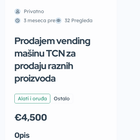
Privatno
3 meseca pre
32 Pregleda
Prodajem vending
mašinu TCN za
prodaju raznih
proizvoda
Alati i oruđa
Ostalo
€4,500
Opis