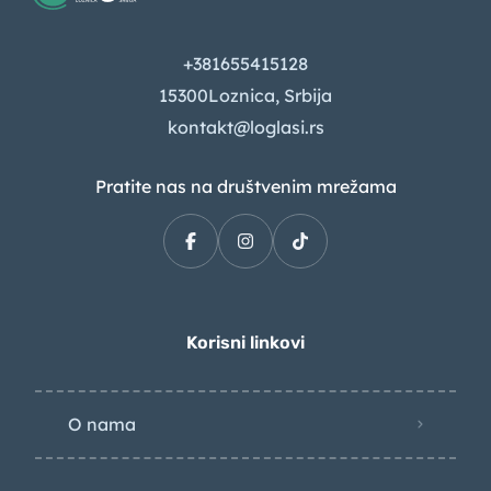
+381655415128
15300Loznica, Srbija
kontakt@loglasi.rs
Pratite nas na društvenim mrežama
Korisni linkovi
O nama