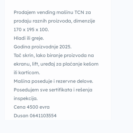
Prodajem vending mašinu TCN za
prodaju raznih proizvoda, dimenzije
170 x 195 x 100.
Hladi ili greje.
Godina proizvodnje 2025.
Tač skrin, lako biranje proizvoda na
ekranu, lift, uređaj za plaćanje kešom
ili karticom.
Mašina poseduje i rezervne delove.
Posedujem sve sertifikata i rešenja
inspekcija.
Cena 4500 evra
Dusan 0641103554