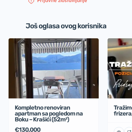
Prijavite zlostavljanje
Još oglasa ovog korisnika
Tražimo
Kompletno renoviran
frizera
apartman sa pogledom na
Boku – Krašići (52m²)
€130,000