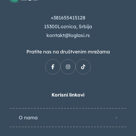
+381655415128
15300Loznica, Srbija
kontakt@loglasi.rs
Pratite nas na društvenim mrežama
Korisni linkovi
O nama