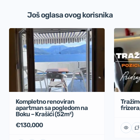
Još oglasa ovog korisnika
Tražimo
Kompletno renoviran
frizera
apartman sa pogledom na
Boku – Krašići (52m²)
€130,000