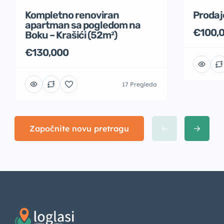
Kompletno renoviran
Prodaj
apartman sa pogledom na
€100,
Boku – Krašići (52m²)
€130,000
17 Pregleda
Započnite novu pretragu