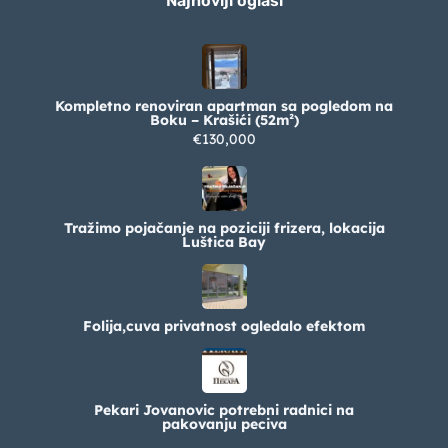
Najnoviji oglasi
Kompletno renoviran apartman sa pogledom na
Boku – Krašići (52m²)
€130,000
Tražimo pojačanje na poziciji frizera, lokacija
Luštica Bay
Folija,cuva privatnost ogledalo efektom
Pekari Jovanovic potrebni radnici na
pakovanju peciva