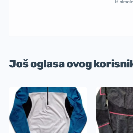
Minimala
Još oglasa ovog korisni