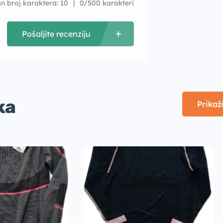
n broj karaktera: 10
0/500 karakteri
Pošaljite recenziju
ka
Prikaž