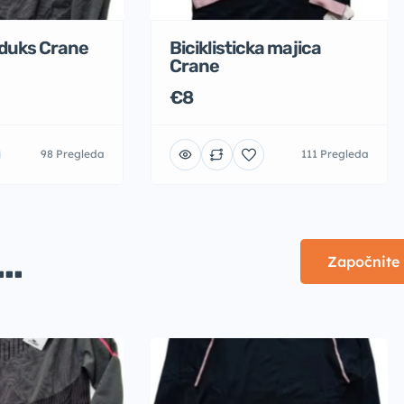
i duks Crane
Biciklisticka majica
Crane
€8
98 Pregleda
111 Pregleda
..
Započnite