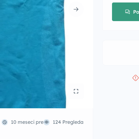
Po
10 meseci pre
124 Pregleda