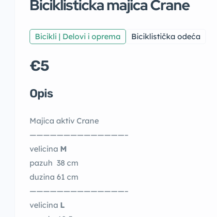
Biciklisticka majica Crane
Bicikli | Delovi i oprema
Biciklistička odeća
€5
Opis
Majica aktiv Crane
——————————————–
velicina
M
pazuh 38 cm
duzina 61 cm
——————————————–
velicina
L