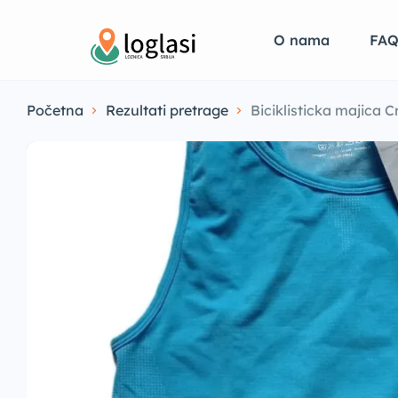
O nama
FA
Početna
Rezultati pretrage
Biciklisticka majica 