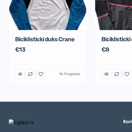
Biciklisticki duks Crane
Biciklistick
€13
€8
96 Pregleda
Kori