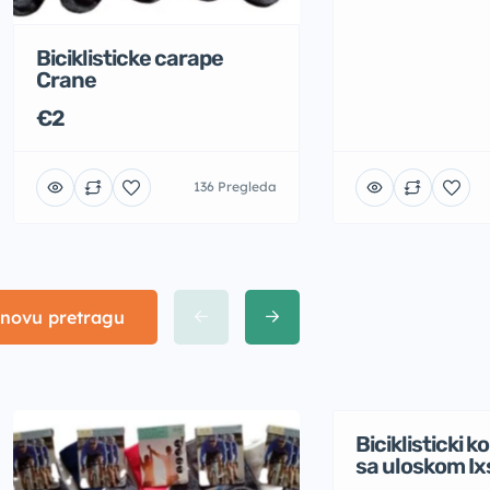
Biciklisticke carape
Crane
€2
136 Pregleda
 novu pretragu
Biciklisticki 
sa uloskom Ix