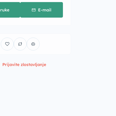
ruke
E-mail
Prijavite zlostavljanje