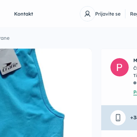
Q
Kontakt
Prijavite se
Reg
Crane
M
Č
P
+3