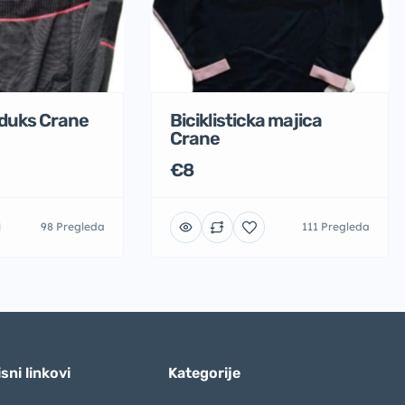
i duks Crane
Biciklisticka majica
Crane
€8
98 Pregleda
111 Pregleda
sni linkovi
Kategorije