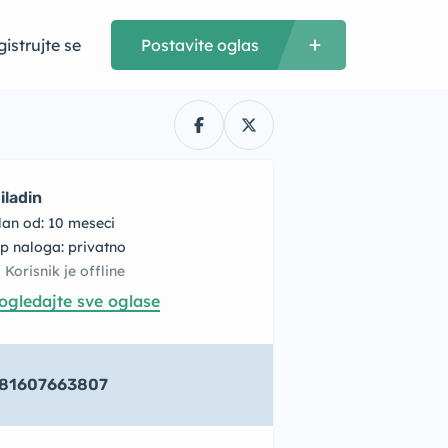
istrujte se
Postavite oglas
iladin
lan od: 10 meseci
tip naloga: privatno
Korisnik je offline
ogledajte sve oglase
81607663807