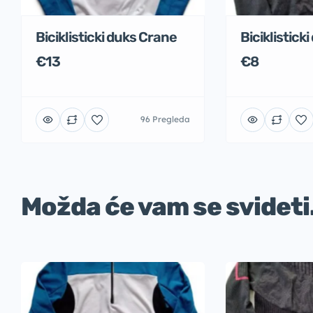
Biciklisticki duks Crane
Biciklistick
€13
€8
96 Pregleda
Možda će vam se svideti.