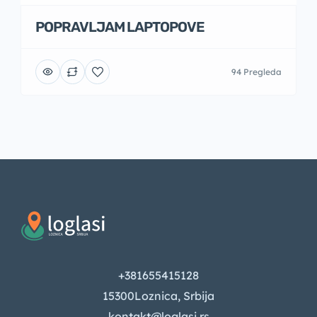
POPRAVLJAM LAPTOPOVE
94 Pregleda
+381655415128
15300Loznica, Srbija
kontakt@loglasi.rs