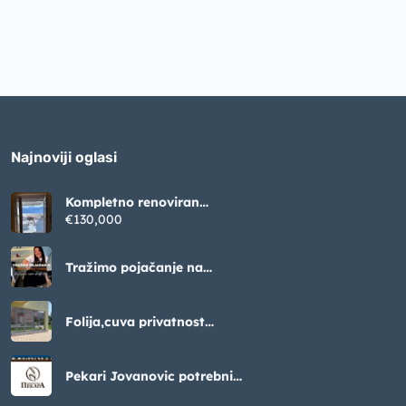
Najnoviji oglasi
Kompletno renoviran
apartman sa pogledom na
€130,000
Boku – Krašići (52m²)
Tražimo pojačanje na
poziciji frizera, lokacija
Luštica Bay
Folija,cuva privatnost
ogledalo efektom
Pekari Jovanovic potrebni
radnici na pakovanju peciva