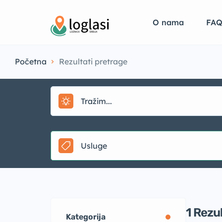
O nama
FA
Početna
Rezultati pretrage
Usluge
1
Rezu
Kategorija