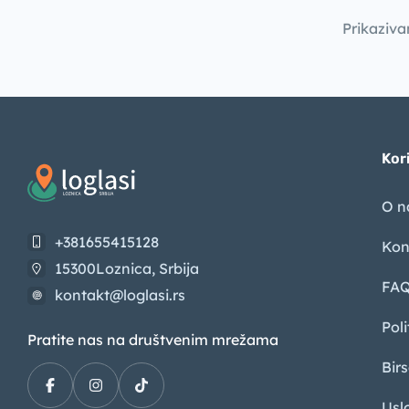
Prikaziva
Kori
O 
+381655415128
Kon
15300Loznica, Srbija
FA
kontakt@loglasi.rs
Poli
Pratite nas na društvenim mrežama
Bir
Usl