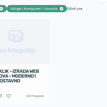
Usluge | Kompjuteri i konzole
Očisti sve
ez fotografije
LIK – IZRADA WEB
OVA – MODERNO I
OSTAVNO
134 Pregleda