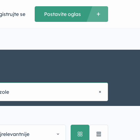
istrujte se
Postavite oglas
zole
jrelevantnije