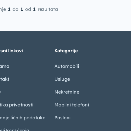
nje
1
do
1
od
1
rezultata
sni linkovi
Kategorije
nama
Automobili
takt
Usluge
Q
Nekretnine
tika privatnosti
Mobilni telefoni
sanje ličnih podataka
Poslovi
ovi korišćenja