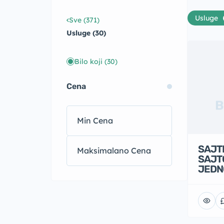
Usluge
Sve (371)
Usluge (30)
Bilo koji
(30)
Cena
B
SAJTK
SAJT
JEDN