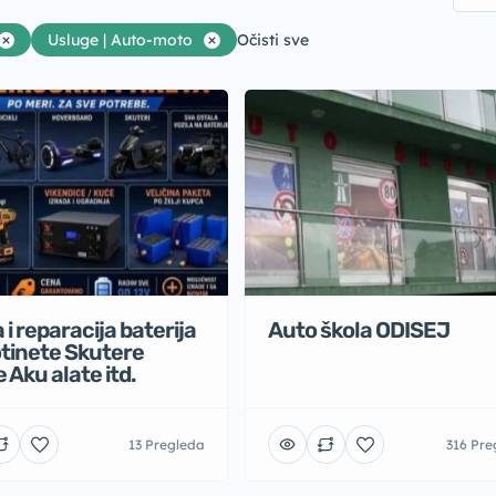
Usluge | Auto-moto
Očisti sve
 i reparacija baterija
Auto škola ODISEJ
otinete Skutere
e Aku alate itd.
13 Pregleda
316 Pre