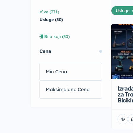
Usluge
Sve (371)
Usluge (30)
Bilo koji
(30)
Cena
Izrada
za Tr
Bicikl