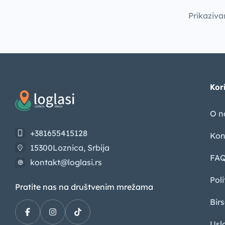
Prikaziva
Kori
O 
+381655415128
Kon
15300Loznica, Srbija
FA
kontakt@loglasi.rs
Poli
Pratite nas na društvenim mrežama
Bir
Usl