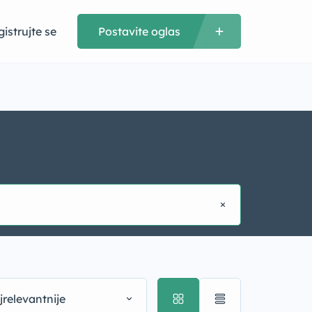
istrujte se
Postavite oglas
jrelevantnije