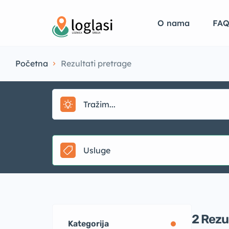
O nama
FA
Početna
Rezultati pretrage
Usluge
2
Rezu
Kategorija