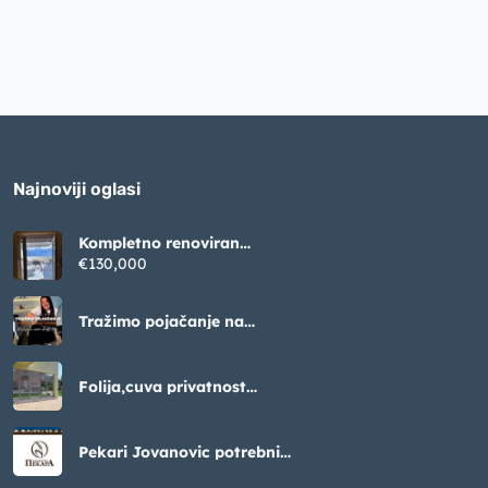
Najnoviji oglasi
Kompletno renoviran
apartman sa pogledom na
€130,000
Boku – Krašići (52m²)
Tražimo pojačanje na
poziciji frizera, lokacija
Luštica Bay
Folija,cuva privatnost
ogledalo efektom
Pekari Jovanovic potrebni
radnici na pakovanju peciva