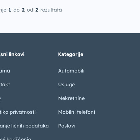
nje
1
do
2
od
2
rezultata
sni linkovi
Kategorije
nama
Automobili
takt
Usluge
Q
Nekretnine
tika privatnosti
Mobilni telefoni
sanje ličnih podataka
Poslovi
ovi korišćenja