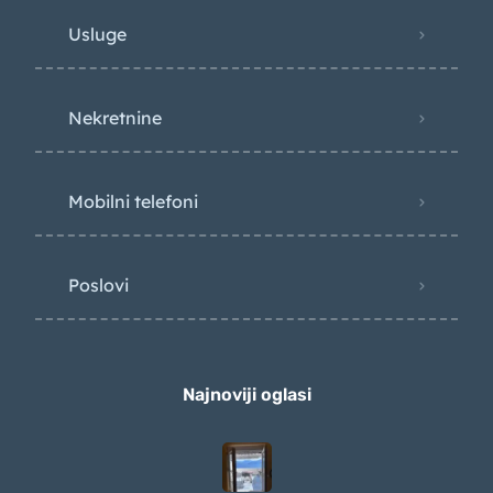
Usluge
Nekretnine
Mobilni telefoni
Poslovi
Najnoviji oglasi