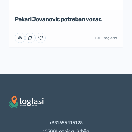
Pekari Jovanovic potreban vozac
101 Pregleda
+381655415128
15300Loznica, Srbija