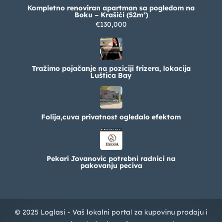
Kompletno renoviran apartman sa pogledom na
Boku – Krašići (52m²)
€130,000
Tražimo pojačanje na poziciji frizera, lokacija
Luštica Bay
Folija,cuva privatnost ogledalo efektom
Pekari Jovanovic potrebni radnici na
pakovanju peciva
© 2025 Loglasi - Vaš lokalni portal za kupovinu prodaju i