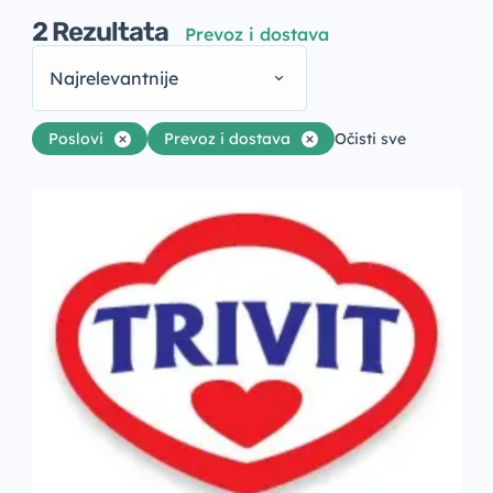
2
Rezultata
Prevoz i dostava
Najrelevantnije
Poslovi
Prevoz i dostava
Očisti sve