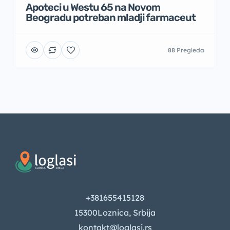
Apoteci u Westu 65 na Novom
Beogradu potreban mladji farmaceut
88 Pregleda
+381655415128
15300Loznica, Srbija
kontakt@loglasi.rs