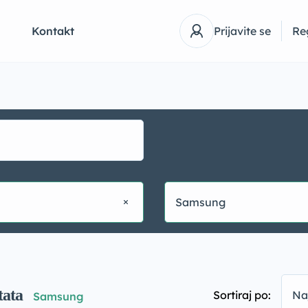
Q
Kontakt
Prijavite se
Reg
Samsung
tata
Sortiraj po:
Na
Samsung