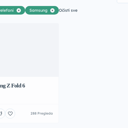
telefoni
Samsung
Očisti sve
ng Z Fold 6
288 Pregleda