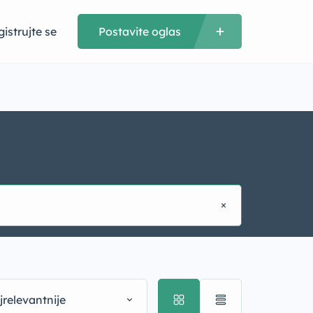
istrujte se
Postavite oglas
jrelevantnije