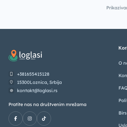
Prikaziva
Kori
O 
+381655415128
Kon
15300Loznica, Srbija
FA
kontakt@loglasi.rs
Poli
Pratite nas na društvenim mrežama
Bir
Usl