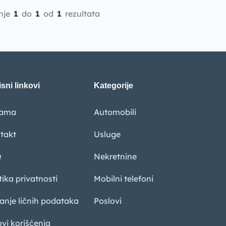
nje
1
do
1
od
1
rezultata
sni linkovi
Kategorije
nama
Automobili
takt
Usluge
Q
Nekretnine
tika privatnosti
Mobilni telefoni
sanje ličnih podataka
Poslovi
ovi korišćenja