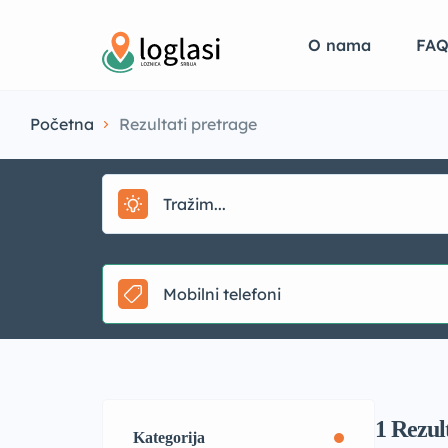
O nama
FA
Početna
Rezultati pretrage
Mobilni telefoni
1
Rezul
Kategorija