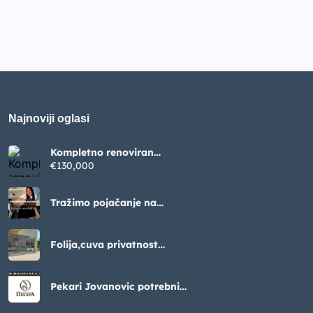
Najnoviji oglasi
Kompletno renoviran
apartman sa pogledom na
€130,000
Boku – Krašići (52m²)
Tražimo pojačanje na
poziciji frizera, lokacija
Luštica Bay
Folija,cuva privatnost
ogledalo efektom
Pekari Jovanovic potrebni
radnici na pakovanju peciva