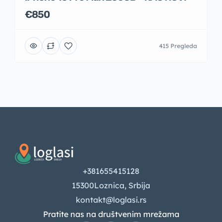
€850
415 Pregleda
+381655415128
15300Loznica, Srbija
kontakt@loglasi.rs
Pratite nas na društvenim mrežama