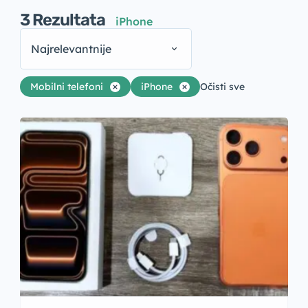
3
Rezultata
iPhone
Najrelevantnije
Mobilni telefoni
iPhone
Očisti sve