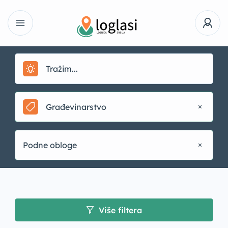
Građevinarstvo
Podne obloge
Više filtera