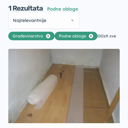
1
Rezultata
Podne obloge
Najrelevantnije
Građevinarstvo
Podne obloge
Očisti sve