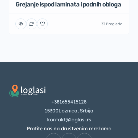
Grejanje ispod laminata i podnih obloga
33 Pregleda
+381655415128
15300Loznica, Srbija
kontakt@loglasi.rs
Pratite nas na društvenim mrežama