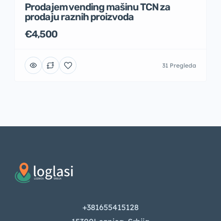
Prodajem vending mašinu TCN za
prodaju raznih proizvoda
€4,500
31 Pregleda
+381655415128