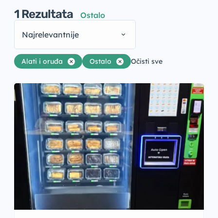
1
Rezultata
Ostalo
Najrelevantnije
Alati i oruđa
Ostalo
Očisti sve