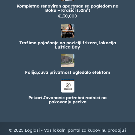
Kompletno renoviran apartman sa pogledom na
Boku – Krašići (52m²)
€130,000
Tražimo pojačanje na poziciji frizera, lokacija
Luštica Bay
Folija,cuva privatnost ogledalo efektom
Pekari Jovanovic potrebni radnici na
pakovanju peciva
© 2025 Loglasi - Vaš lokalni portal za kupovinu prodaju i