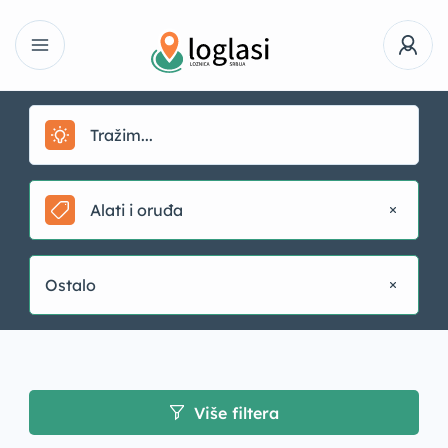
Alati i oruđa
Ostalo
Više filtera